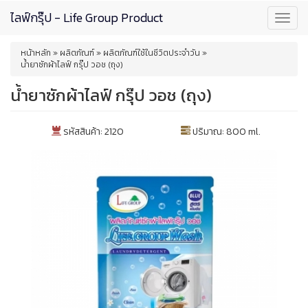
Skip
ไลฟ์กรุ๊ป - Life Group Product
Toggl
to
navig
main
You
content
หน้าหลัก
»
ผลิตภัณฑ์
»
ผลิตภัณฑ์ใช้ในชีวิตประจำวัน
»
are
น้ำยาซักผ้าไลฟ์ กรุ๊ป วอช (ถุง)
here
น้ำยาซักผ้าไลฟ์ กรุ๊ป วอช (ถุง)
รหัสสินค้า: 2120
ปริมาณ: 800 ml.