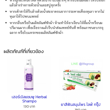
หากถูกผิวหนัง ให้ล้างด้วยน้ำจำนวนมากๆ หากเปื้อนเสื้อผ้า ให้รีบออก
แล้วล้างร่างกายด้วยน้ำและสบู่ทุกครั้ง
หากเข้าตาให้รีบล้างด้วยน้ำสะอาดจนอาการระคายเคืองทุเลา หากไม่
ทุเลาให้ไปพบแพทย์
หากกลืนหรือกินผลิตภัณฑ์ซักผ้า ห้ามทำให้อาเจียน ให้ดื่มน้ำหรือนม
ปริมาณมาก เพื่อเจือจางแล้วรีบนำส่งแพทย์ทันที พร้อมภาชนะบรรจุ
ฉลาก หรือใบแทรกของผลิตภัณฑ์ซักผ้า
ผลิตภัณฑ์ที่เกี่ยวข้อง
เฮอร์เบิลแชมพู Herbal
Shampo
ยาสีฟันสมุนไพร ไลฟ์ กรุ๊ป
130 บาท
190 บาท