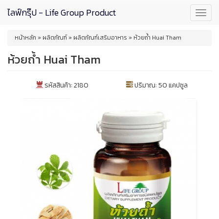
Skip
ไลฟ์กรุ๊ป - Life Group Product
Toggl
to
navig
main
You
content
หน้าหลัก
»
ผลิตภัณฑ์
»
ผลิตภัณฑ์เสริมอาหาร
»
ห้วยถ้ำ Huai Tham
are
here
ห้วยถ้ำ Huai Tham
รหัสสินค้า: 2180
ปริมาณ: 50 แคปซูล