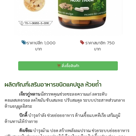
ราคาปลีก: 1,000
ราคาสมาชิก: 750
บาท
บาท
สั่งซื้อสินค้า
ผลิตภัณฑ์เสริมอาหารชนิดแคปซูล ห้วยถ้ำ
เจียวกู่หลาน
มีสรรพคุณช่วยชะลอความแก่ ลดระดับ
คอเลสเตอรอล ลดไขมัน ขับเสมหะ ปรับสมดุล ระบบประสาทส่วนกลาง
ต้านอนุมูลอิสระ
ปักคี้
บำรุงกำลัง ช่วยย่อยอาหาร ต้านเชื้อแบคทีเรีย เสริมภูมิ
ต้านทานให้ร่างกาย
ตังเซียม
บำรุงม้าม ปอด สร้างพลังลมปราณ ช่วยระบบย่อยอาหาร