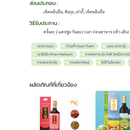
ส่วนประกอบ :
เห็ดหลินจือ, ตังกุย, เก๋ากี้, เห็ดหลินจือ
วิธีรับประทาน :
ครั้งละ 2 แคปซูล วันละ2 เวลา ก่อนอาหาร (เช้า-เย็น)
เขานางนอน
ห้วยถ้ำ Huai Tham
จอย เขาชะงุ้ม
เขาไม่ลืม Khao Mailuem
กาแฟเขาชะงุ้ม ไลฟ์ (หญ้าหวาน)
กาแฟเขาชะงุ้ม
กาแฟเขาใหญ่
โกโก้ โมโรเฮยะ
ผลิตภัณฑ์ที่เกี่ยวข้อง