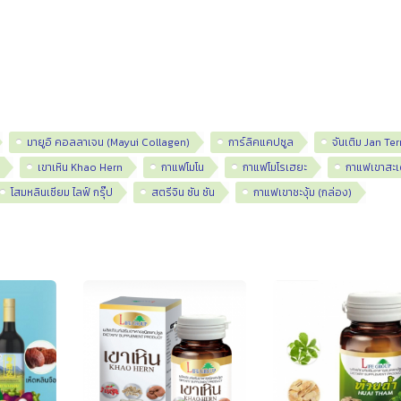
มายูอิ คอลลาเจน (Mayui Collagen)
การ์ลิคแคปซูล
จันเติม Jan Te
เขาเหิน Khao Hern
กาแฟโมโน
กาแฟโมโรเฮยะ
กาแฟเขาสะเ
โสมหลินเซียม ไลฟ์ กรุ๊ป
สตรีจิน ซัน ซัน
กาแฟเขาชะงุ้ม (กล่อง)