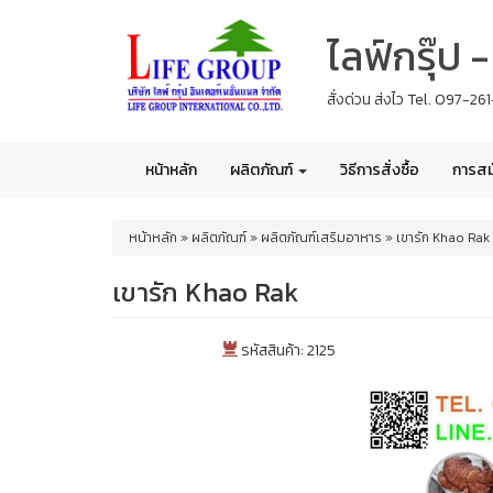
Skip
ไลฟ์กรุ๊ป
to
main
content
สั่งด่วน ส่งไว Tel. 097-2
หน้าหลัก
ผลิตภัณฑ์
วิธีการสั่งซื้อ
การสม
You
หน้าหลัก
»
ผลิตภัณฑ์
»
ผลิตภัณฑ์เสริมอาหาร
»
เขารัก Khao Rak
are
here
เขารัก Khao Rak
รหัสสินค้า: 2125