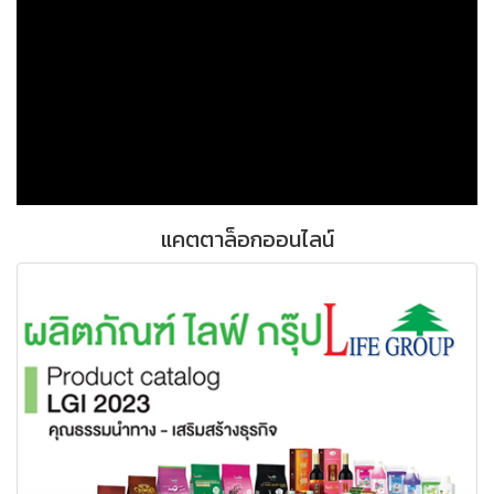
แคตตาล็อกออนไลน์