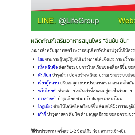
ผลิตภัณฑ์เสริมอาหารสมุนไพร "จินซัน ซัน"
เหมาะสำหรับสุภาพสตรี เพราะสมุนไพรที่นำมาปรุงนั้นให้ส
โสม
ช่วยกระตุ้นภูมิคุ้มกันในร่างกายให้แข็งแรง กระปรี้กระ
เห็ดหลินจือ
ส่งเสริมระบบการไหลเวียนของเลือดดีขึ้น ช
ตังเซียม
บำรุงม้าม ปอด สร้างพลังลมปราณ ช่วยระบบย่
เจียวกู้หลาน
ปรับสมดุลระบบประสาทส่วนกลาง ลดไขมัน ด
พริกไทยดำ
ช่วยสลายไขมันเก่าที่สะสมอยู่ภายในร่างกาย
กระชายดำ
บำรุงเลือด ช่วยปรับสมดุลของฮอร์โมน
โกฏเชียง
ช่วยให้โลหิตไหลเวียนดีขึ้น ส่งผลให้ผิวพรรณดูมีเ
เก๋ากี้
บำรุงสายตา ตับ ไต ต้านอนุมูลอิสระ ชะลอความชร
วิธีรับประทาน
: ครั้งละ 1-2 ช้อนโต๊ะ ก่อนอาหารเช้า-เย็น