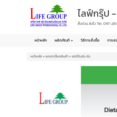
Skip
ไลฟ์กรุ๊ป
to
main
content
สั่งด่วน ส่งไว Tel. 097-2
หน้าหลัก
ผลิตภัณฑ์
วิธีการสั่งซื้อ
การสม
You
หน้าหลัก
»
แคตตาล็อกสินค้า
»
สตรีจินซัน ซัน
are
here
สตรี
จิน
ซัน
ซัน