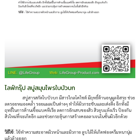
ไลฟ์กรุ๊ป สบู่สมุนไพรใบบัวบก
สบู่สารสกัดใบบัวบก มีสารไกลโคไซต์ มีฤทธิ์ต้านอนุมูลอิสระ ช่วย
ลดรอยหมองคล้ำ รอยแผลเป็นต่างๆ ทำให้ผิวกระชับและเต่งตึง อีกทั้งมี
ฤทธิ์ในการต้านเชื้อแบคทีเรีย ลดการอักเสบของสิว สิวยุบแห้งเร็ว ป้องกัน
สิวใหม่ที่จะเกิดอีก และช่วยกระตุ้นการสร้างคอลลาเจนในชั้นผิวอีกด้วย
วิธีใช้
: ใช้ทำความสะอาดผิวหน้าและผิวกาย ลูบไล้ให้เกิดฟองครีมหนานุ่ม
แล้วล้างออก