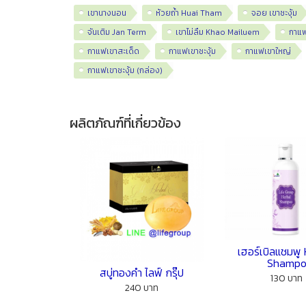
เขานางนอน
ห้วยถ้ำ Huai Tham
จอย เขาชะงุ้ม
จันเติม Jan Term
เขาไม่ลืม Khao Mailuem
กาแฟ
กาแฟเขาสะเด็ด
กาแฟเขาชะงุ้ม
กาแฟเขาใหญ่
กาแฟเขาชะงุ้ม (กล่อง)
ผลิตภัณฑ์ที่เกี่ยวข้อง
เฮอร์เบิลแชมพู
Shamp
สบู่ทองคำ ไลฟ์ กรุ๊ป
130 บาท
240 บาท