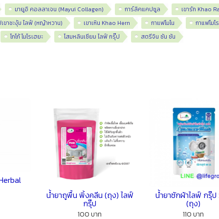
มายูอิ คอลลาเจน (Mayui Collagen)
การ์ลิคแคปซูล
เขารัก Khao R
เขาชะงุ้ม ไลฟ์ (หญ้าหวาน)
เขาเหิน Khao Hern
กาแฟโมโน
กาแฟโมโร
โกโก้ โมโรเฮยะ
โสมหลินเซียม ไลฟ์ กรุ๊ป
สตรีจิน ซัน ซัน
 Herbal
o
น้ำยาถูพื้น พิ้งคลีน (ถุง) ไลฟ์
น้ำยาซักผ้าไลฟ์ กรุ๊
กรุ๊ป
(ถุง)
100 บาท
110 บาท