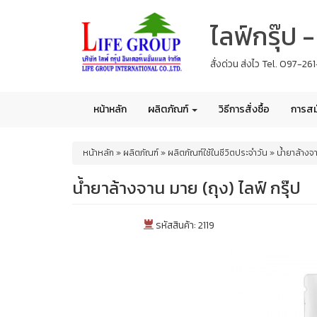
Skip
ไลฟ์กรุ๊ป
to
main
content
สั่งด่วน ส่งไว Tel. 097-2
หน้าหลัก
ผลิตภัณฑ์
วิธีการสั่งซื้อ
การสม
You
หน้าหลัก
»
ผลิตภัณฑ์
»
ผลิตภัณฑ์ใช้ในชีวิตประจำวัน
»
น้ำยาล้างจา
are
here
น้ำยาล้างจาน มาย (ถุง) ไลฟ์ กรุ๊ป
รหัสสินค้า: 2119