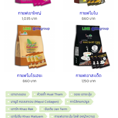
กาแฟเขาใหญ่
กาแฟโมโน
1,035 บาท
860 บาท
กาแฟโมโรเฮยะ
กาแฟเขาสะเด็ด
860 บาท
1,150 บาท
เขานางนอน
ห้วยถ้ำ Huai Tham
จอย เขาชะงุ้ม
มายูอิ คอลลาเจน (Mayui Collagen)
การ์ลิคแคปซูล
เขารัก Khao Rak
จันเติม Jan Term
เขาไม่ลืม Khao Mailuem
กาแฟเขาชะงุ้ม ไลฟ์ (หญ้าหวาน)