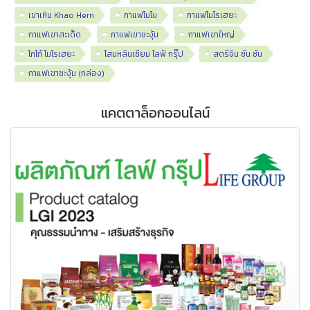
เขาเหิน Khao Hern
กาแฟโมโน
กาแฟโมโรเฮยะ
กาแฟเขาสะเด็ด
กาแฟเขาชะงุ้ม
กาแฟเขาใหญ่
โกโก้ โมโรเฮยะ
โสมหลินเซียม ไลฟ์ กรุ๊ป
สตรีจิน ซัน ซัน
กาแฟเขาชะงุ้ม (กล่อง)
แคตตาล็อกออนไลน์