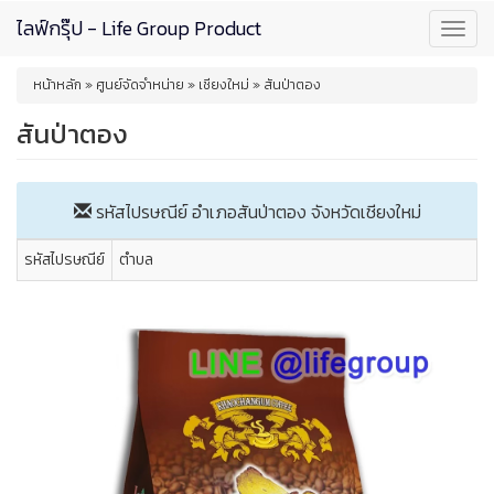
Skip
ไลฟ์กรุ๊ป - Life Group Product
Toggl
to
navig
main
You
content
หน้าหลัก
»
ศูนย์จัดจำหน่าย
»
เชียงใหม่
»
สันป่าตอง
are
here
สันป่าตอง
รหัสไปรษณีย์ อำเภอสันป่าตอง จังหวัด
เชียงใหม่
รหัสไปรษณีย์
ตำบล
Previous
Next