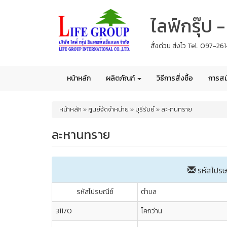
Skip
ไลฟ์กรุ๊ป
to
main
content
สั่งด่วน ส่งไว Tel. 097-2
หน้าหลัก
ผลิตภัณฑ์
วิธีการสั่งซื้อ
การสม
You
หน้าหลัก
»
ศูนย์จัดจำหน่าย
»
บุรีรัมย์
»
ละหานทราย
are
here
ละหานทราย
รหัสไปรษ
รหัสไปรษณีย์
ตำบล
31170
โคกว่าน