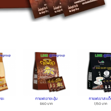
ฮยะ
กาแฟเขาชะงุ้ม
กาแฟเขาสะเด
860 บาท
1,150 บาท