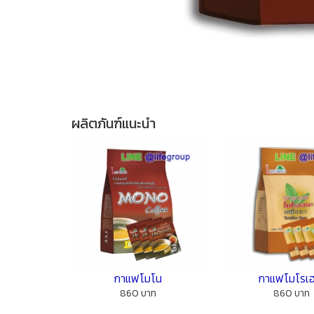
ผลิตภันฑ์แนะนำ
กาแฟโมโน
กาแฟโมโรเ
860 บาท
860 บาท