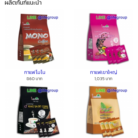
ผลิตภันฑ์แนะนำ
กาแฟโมโน
กาแฟเขาใหญ่
860 บาท
1,035 บาท