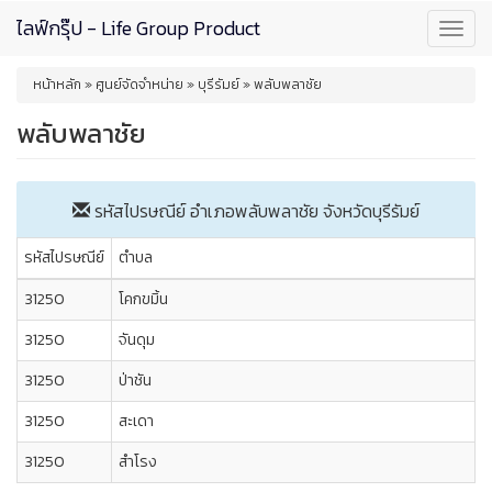
Skip
ไลฟ์กรุ๊ป - Life Group Product
Toggl
to
navig
main
You
content
หน้าหลัก
»
ศูนย์จัดจำหน่าย
»
บุรีรัมย์
»
พลับพลาชัย
are
here
พลับพลาชัย
รหัสไปรษณีย์ อำเภอพลับพลาชัย จังหวัด
บุรีรัมย์
รหัสไปรษณีย์
ตำบล
31250
โคกขมิ้น
31250
จันดุม
31250
ป่าชัน
31250
สะเดา
31250
สำโรง