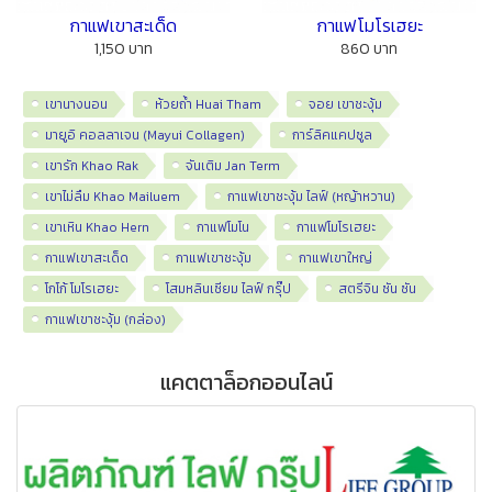
กาแฟเขาสะเด็ด
กาแฟโมโรเฮยะ
1,150 บาท
860 บาท
เขานางนอน
ห้วยถ้ำ Huai Tham
จอย เขาชะงุ้ม
มายูอิ คอลลาเจน (Mayui Collagen)
การ์ลิคแคปซูล
เขารัก Khao Rak
จันเติม Jan Term
เขาไม่ลืม Khao Mailuem
กาแฟเขาชะงุ้ม ไลฟ์ (หญ้าหวาน)
เขาเหิน Khao Hern
กาแฟโมโน
กาแฟโมโรเฮยะ
กาแฟเขาสะเด็ด
กาแฟเขาชะงุ้ม
กาแฟเขาใหญ่
โกโก้ โมโรเฮยะ
โสมหลินเซียม ไลฟ์ กรุ๊ป
สตรีจิน ซัน ซัน
กาแฟเขาชะงุ้ม (กล่อง)
แคตตาล็อกออนไลน์