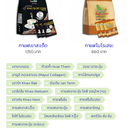
กาแฟเขาสะเด็ด
กาแฟโมโรเฮยะ
1,150 บาท
860 บาท
เขานางนอน
ห้วยถ้ำ Huai Tham
จอย เขาชะงุ้ม
มายูอิ คอลลาเจน (Mayui Collagen)
การ์ลิคแคปซูล
เขารัก Khao Rak
จันเติม Jan Term
เขาไม่ลืม Khao Mailuem
กาแฟเขาชะงุ้ม ไลฟ์ (หญ้าหวาน)
เขาเหิน Khao Hern
กาแฟโมโน
กาแฟโมโรเฮยะ
กาแฟเขาสะเด็ด
กาแฟเขาชะงุ้ม
กาแฟเขาใหญ่
โกโก้ โมโรเฮยะ
โสมหลินเซียม ไลฟ์ กรุ๊ป
สตรีจิน ซัน ซัน
กาแฟเขาชะงุ้ม (กล่อง)