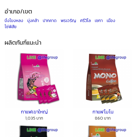
อำเภอ/เขต
บึงโขงหลง
บุ่งคล้า
ปากคาด
พรเจริญ
ศรีวิไล
เซกา
เมือง
โซ่พิสัย
ผลิตภันฑ์แนะนำ
กาแฟเขาใหญ่
กาแฟโมโน
1,035 บาท
860 บาท