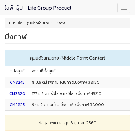
Skip
ไลฟ์กรุ๊ป - Life Group Product
Toggl
to
navig
main
You
content
หน้าหลัก
»
ศูนย์จัดจำหน่าย
»
บึงกาฬ
are
here
บึงกาฬ
ศูนย์ตัวแทนขาย (Middle Point Center)
รหัสศูนย์
สถานที่ตั้งศูนย์
CM3245
8 ม.6 ต.โสกก่าม อ.เซกา จ.บึงกาฬ 38150
CM3820
177 ม.2 ต.ศรีวิไล อ.ศรีวิไล จ.บึงกาฬ 43210
CM3825
94 ม.2 ต.หอคำ อ.บึงกาฬ จ.บึงกาฬ 38000
ข้อมูลอัพเดทล่าสุด 6 ตุลาคม 2560