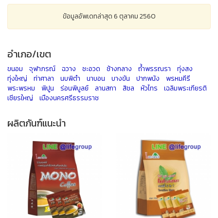
ข้อมูลอัพเดทล่าสุด 6 ตุลาคม 2560
อำเภอ/เขต
ขนอม
จุฬาภรณ์
ฉวาง
ชะอวด
ช้างกลาง
ถ้ำพรรณรา
ทุ่งสง
ทุ่งใหญ่
ท่าศาลา
นบพิตำ
นาบอน
บางขัน
ปากพนัง
พรหมคีรี
พระพรหม
พิปูน
ร่อนพิบูลย์
ลานสกา
สิชล
หัวไทร
เฉลิมพระเกียรติ
เชียรใหญ่
เมืองนครศรีธรรมราช
ผลิตภันฑ์แนะนำ