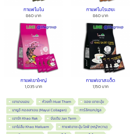
กาแฟโมโน
กาแฟโมโรเฮยะ
860 บาท
860 บาท
กาแฟเขาใหญ่
กาแฟเขาสะเด็ด
1,035 บาท
1,150 บาท
เขานางนอน
ห้วยถ้ำ Huai Tham
จอย เขาชะงุ้ม
มายูอิ คอลลาเจน (Mayui Collagen)
การ์ลิคแคปซูล
เขารัก Khao Rak
จันเติม Jan Term
เขาไม่ลืม Khao Mailuem
กาแฟเขาชะงุ้ม ไลฟ์ (หญ้าหวาน)