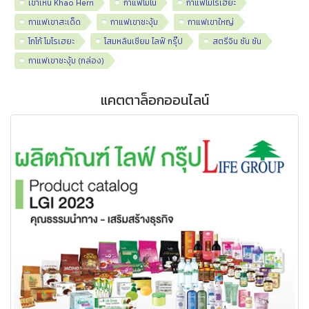
เขาเหิน Khao Hern
กาแฟโมโน
กาแฟโมโรเฮยะ
กาแฟเขาสะเด็ด
กาแฟเขาชะงุ้ม
กาแฟเขาใหญ่
โกโก้ โมโรเฮยะ
โสมหลินเซียม ไลฟ์ กรุ๊ป
สตรีจิน ซัน ซัน
กาแฟเขาชะงุ้ม (กล่อง)
แคตตาล็อกออนไลน์