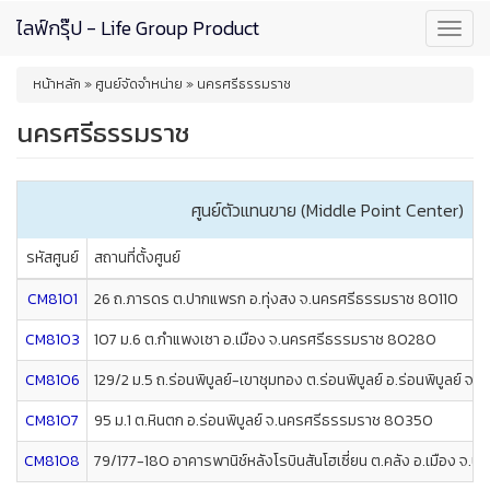
Skip
ไลฟ์กรุ๊ป - Life Group Product
Toggl
to
navig
main
You
content
หน้าหลัก
»
ศูนย์จัดจำหน่าย
»
นครศรีธรรมราช
are
here
นครศรีธรรมราช
ศูนย์ตัวแทนขาย (Middle Point Center)
รหัสศูนย์
สถานที่ตั้งศูนย์
CM8101
26 ถ.ภารดร ต.ปากแพรก อ.ทุ่งสง จ.นครศรีธรรมราช 80110
CM8103
107 ม.6 ต.กำแพงเซา อ.เมือง จ.นครศรีธรรมราช 80280
CM8106
129/2 ม.5 ถ.ร่อนพิบูลย์-เขาชุมทอง ต.ร่อนพิบูลย์ อ.ร่อนพิบูลย์
CM8107
95 ม.1 ต.หินตก อ.ร่อนพิบูลย์ จ.นครศรีธรรมราช 80350
CM8108
79/177-180 อาคารพานิช์หลังโรบินสันโฮเซี่ยน ต.คลัง อ.เมือง 