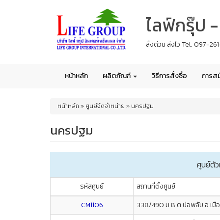
Skip
ไลฟ์กรุ๊ป
to
main
content
สั่งด่วน ส่งไว Tel. 097-2
หน้าหลัก
ผลิตภัณฑ์
วิธีการสั่งซื้อ
การสม
You
หน้าหลัก
»
ศูนย์จัดจำหน่าย
»
นครปฐม
are
here
นครปฐม
ศูนย์ต
รหัสศูนย์
สถานที่ตั้งศูนย์
CM1106
338/490 ม.8 ต.บ่อพลับ อ.เ