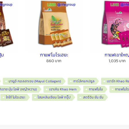
้ม
กาแฟโมโรเฮยะ
กาแฟเขาใหญ
860 บาท
1,035 บาท
มายูอิ คอลลาเจน (Mayui Collagen)
การ์ลิคแคปซูล
เขารัก Khao R
เขาชะงุ้ม ไลฟ์ (หญ้าหวาน)
เขาเหิน Khao Hern
กาแฟโมโน
กาแฟโมโร
โกโก้ โมโรเฮยะ
โสมหลินเซียม ไลฟ์ กรุ๊ป
สตรีจิน ซัน ซัน