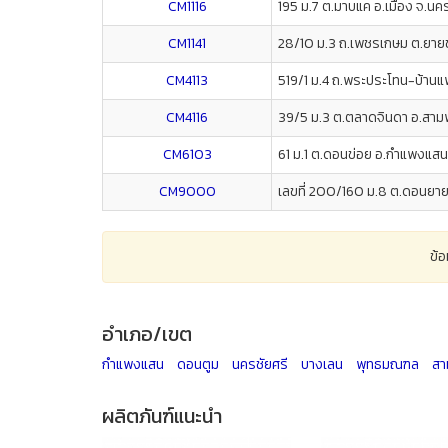
CM1116
195 ม.7 ต.มาบแค อ.เมือง จ.
CM1141
28/10 ม.3 ถ.เพชรเกษม ต.ยา
CM4113
519/1 ม.4 ถ.พระประโทน-บ้าน
CM4116
39/5 ม.3 ต.ตลาดจินดา อ.สา
CM6103
61 ม.1 ต.ดอนข่อย อ.กำแพงแส
CM9000
เลขที่ 200/160 ม.8 ต.ดอนย
ข้
อำเภอ/เขต
กำแพงแสน
ดอนตูม
นครชัยศรี
บางเลน
พุทธมณฑล
สา
ผลิตภันฑ์แนะนำ