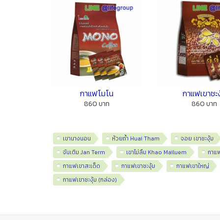
กาแฟโมโน
กาแฟเขาชะงุ
860 บาท
860 บาท
เขานางนอน
ห้วยถ้ำ Huai Tham
จอย เขาชะงุ้ม
จันเติม Jan Term
เขาไม่ลืม Khao Mailuem
กาแฟ
กาแฟเขาสะเด็ด
กาแฟเขาชะงุ้ม
กาแฟเขาใหญ่
กาแฟเขาชะงุ้ม (กล่อง)